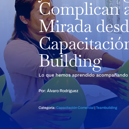
Complican a
Mirada desd
Capacitació
Building
Lo que hemos aprendido acompañando a e
Por: Álvaro Rodríguez
Categoría:
Capacitación Comercial
|
Teambuilding