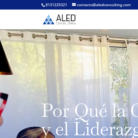
8131225321
contacto@aledconsulting.com
Por Qué la
y el Lideraz