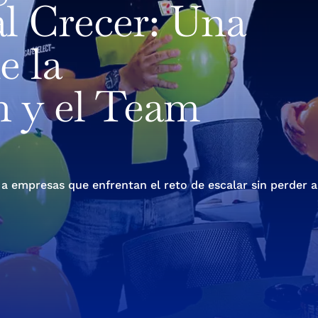
l Crecer: Una
e la
n y el Team
mpresas que enfrentan el reto de escalar sin perder ali